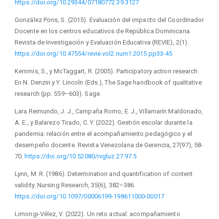
https://doi.org/10.29344/07180772.39.3127
González Pons, S. (2015). Evaluación del impacto del Coordinador
Docente en los centros educativos de República Dominicana.
Revista de Investigación y Evaluación Educativa (REVIE), 2(1).
https://doi.org/10.47554/revie.vol2.num1.2015.pp33-45
Kemmis, S., y McTaggart, R. (2005). Participatory action research.
En N. Denzin y Y. Lincoln (Eds.), The Sage handbook of qualitative
research (pp. 559–603). Sage.
Lara Reimundo, J. J., Campaña Romo, E. J., Villamarín Maldonado,
A. E., y Balarezo Tirado, C. Y. (2022). Gestión escolar durante la
pandemia: relación entre el acompañamiento pedagógico y el
desempeño docente. Revista Venezolana de Gerencia, 27(97), 58-
70.
https://doi.org/10.52080/rvgluz.27.97.5
Lynn, M. R. (1986). Determination and quantification of content
validity. Nursing Research, 35(6), 382–386.
https://doi.org/10.1097/00006199-198611000-00017
Limongi-Vélez, V. (2022). Un reto actual: acompañamiento