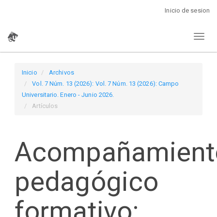
Navegación
Inicio de sesion
principal
Contenido
Toggl
principal
naviga
Barra
lateral
Inicio
Archivos
Vol. 7 Núm. 13 (2026): Vol. 7 Núm. 13 (2026): Campo
Universitario. Enero - Junio 2026.
Artículos
Acompañamient
pedagógico
formativo: