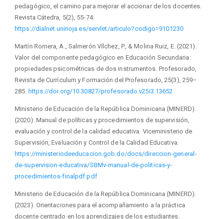
pedagógico, el camino para mejorar el accionar de los docentes.
Revista Cátedra, 5(2), 55-74.
https://dialnet.unirioja.es/servlet/articulo?codigo=9101230
Martín Romera, A., Salmerón Vílchez, P., & Molina Ruiz, E. (2021).
Valor del componente pedagógico en Educación Secundaria:
propiedades psicométricas de dos instrumentos. Profesorado,
Revista de Currículum y Formación del Profesorado, 25(3), 259–
285.
https://doi.org/10.30827/profesorado.v25i3.13652
Ministerio de Educación de la República Dominicana (MINERD).
(2020). Manual de políticas y procedimientos de supervisión,
evaluación y control de la calidad educativa. Viceministerio de
Supervisión, Evaluación y Control de la Calidad Educativa.
https://ministeriodeeducacion.gob.do/docs/direccion-general-
de-supervision-educativa/SBMv-manual-de-politicas-y-
procedimientos-finalpdf.pdf
Ministerio de Educación de la República Dominicana (MINERD).
(2023). Orientaciones para el acompañamiento a la práctica
docente centrado en los aprendizajes de los estudiantes.