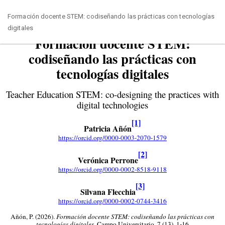
Volver
Formación docente STEM: codiseñando las prácticas con tecnologías
a
digitales
los
detalles
del
artículo