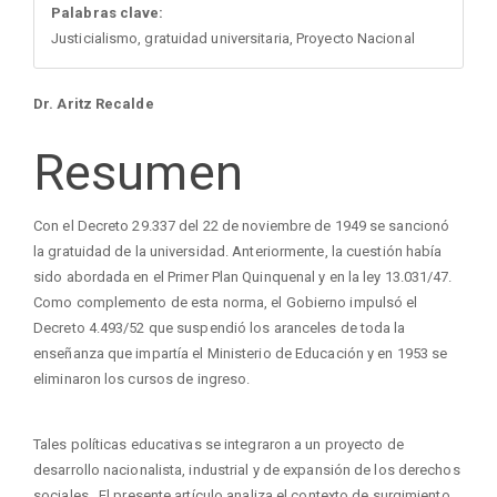
Palabras clave:
Justicialismo, gratuidad universitaria, Proyecto Nacional
Contenido
Dr. Aritz Recalde
principal
Resumen
del
Con el Decreto 29.337 del 22 de noviembre de 1949 se sancionó
la gratuidad de la universidad. Anteriormente, la cuestión había
artículo
sido abordada en el Primer Plan Quinquenal y en la ley 13.031/47.
Como complemento de esta norma, el Gobierno impulsó el
Decreto 4.493/52 que suspendió los aranceles de toda la
enseñanza que impartía el Ministerio de Educación y en 1953 se
eliminaron los cursos de ingreso.
Tales políticas educativas se integraron a un proyecto de
desarrollo nacionalista, industrial y de expansión de los derechos
sociales. El presente artículo analiza el contexto de surgimiento