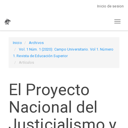
Navegación
Inicio de sesion
principal
Contenido
Toggl
principal
naviga
Barra
lateral
Inicio
Archivos
Vol. 1 Núm. 1 (2020): Campo Universitario. Vol 1. Número
1. Revista de Educación Superior
Artículos
El Proyecto
Nacional del
Justicialismo y