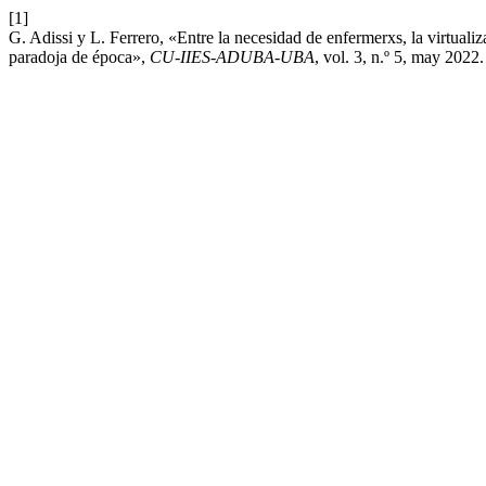
[1]
G. Adissi y L. Ferrero, «Entre la necesidad de enfermerxs, la virtualiza
paradoja de época»,
CU-IIES-ADUBA-UBA
, vol. 3, n.º 5, may 2022.