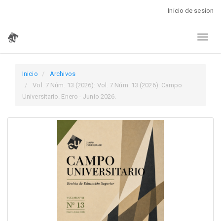
Navegación
Inicio de sesion
principal
Contenido
Toggl
principal
naviga
Barra
lateral
Inicio
Archivos
Vol. 7 Núm. 13 (2026): Vol. 7 Núm. 13 (2026): Campo
Universitario. Enero - Junio 2026.