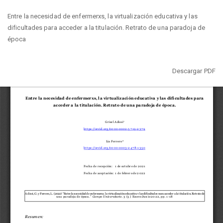
Volver
Entre la necesidad de enfermerxs, la virtualización educativa y las
a
dificultades para acceder a la titulación. Retrato de una paradoja de
los
época
detalles
del
artículo
Descargar
Descargar PDF