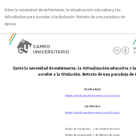
Volver
Entre la necesidad de enfermerxs, la virtualización educativa y las
a
dificultades para acceder a la titulación. Retrato de una paradoja de
los
época
detalles
del
artículo