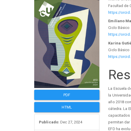
Barra
Con
Facultad de 
lateral
prin
https://orci
Emiliano Ma
del
del
Ciclo Básico
https://orci
artículo
artí
Karina Guti
Ciclo Básico
https://orci
Re
La Escuela d
PDF
la Universid
año 2018 con 
HTML
cátedra. La 
capacitados 
permitan dar
Publicado:
Dec 27, 2024
EFD ha evolu