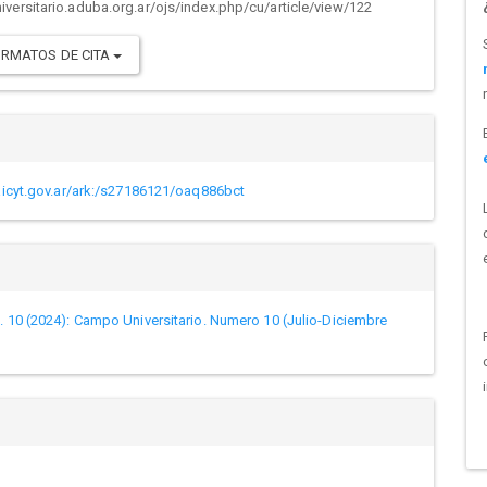
versitario.aduba.org.ar/ojs/index.php/cu/article/view/122
RMATOS DE CITA
caicyt.gov.ar/ark:/s27186121/oaq886bct
. 10 (2024): Campo Universitario. Numero 10 (Julio-Diciembre