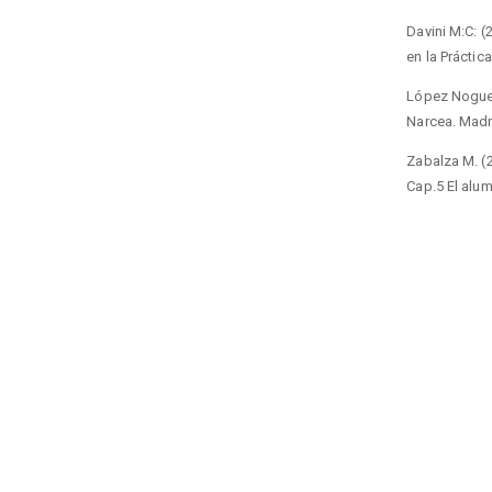
Davini M:C: (
en la Práctic
López Noguero
Narcea. Madr
Zabalza M. (2
Cap.5 El alum