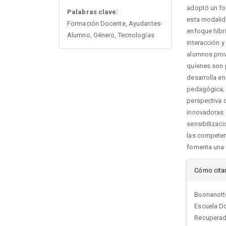
adoptó un fo
Palabras clave:
esta modalida
Formación Docente, Ayudantes-
enfoque híbri
Alumno, Género, Tecnologías
interacción y
alumnos prove
quienes son 
desarrolla en
pedagógica, 
perspectiva d
innovadoras c
sensibilizaci
las competen
fomenta una v
Det
Cómo cita
del
Buonanotte
Escuela D
artí
Recuperado