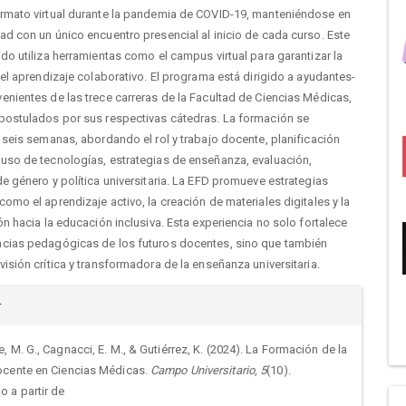
rmato virtual durante la pandemia de COVID-19, manteniéndose en
d con un único encuentro presencial al inicio de cada curso. Este
do utiliza herramientas como el campus virtual para garantizar la
 el aprendizaje colaborativo. El programa está dirigido a ayudantes-
nientes de las trece carreras de la Facultad de Ciencias Médicas,
postulados por sus respectivas cátedras. La formación se
 seis semanas, abordando el rol y trabajo docente, planificación
uso de tecnologías, estrategias de enseñanza, evaluación,
e género y política universitaria. La EFD promueve estrategias
omo el aprendizaje activo, la creación de materiales digitales y la
ón hacia la educación inclusiva. Esta experiencia no solo fortalece
cias pedagógicas de los futuros docentes, sino que también
isión crítica y transformadora de la enseñanza universitaria.
alles
r
, M. G., Cagnacci, E. M., & Gutiérrez, K. (2024). La Formación de la
ocente en Ciencias Médicas.
Campo Universitario
,
5
(10).
culo
 a partir de