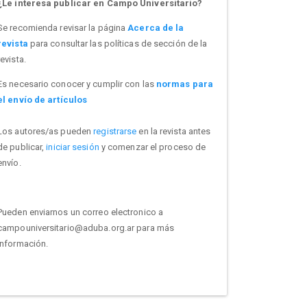
¿Le interesa publicar en Campo Universitario?
Se recomienda revisar la página
Acerca de la
revista
para consultar las políticas de sección de la
revista.
Es necesario conocer y cumplir con las
normas para
el envío de artículos
Los autores/as pueden
registrarse
en la revista antes
de publicar,
iniciar sesión
y comenzar el proceso de
envío.
Pueden enviarnos un correo electronico a
campouniversitario@aduba.org.ar para más
información.