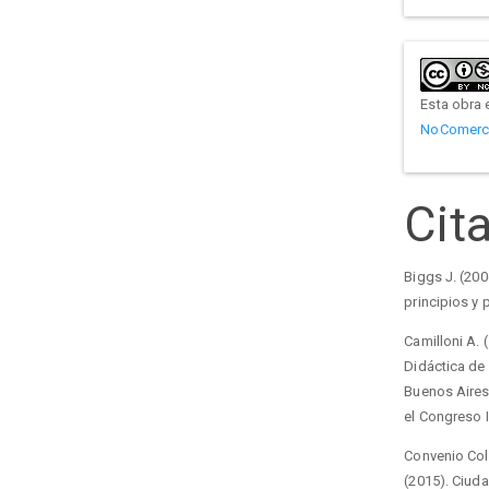
Esta obra 
NoComercia
Cit
Biggs J. (200
principios y 
Camilloni A. 
Didáctica de 
Buenos Aires.
el Congreso I
Convenio Col
(2015). Ciud