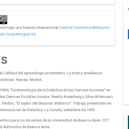
está bajo una licencia internacional
Creative Commons Atribución-
l-CompartirIgual 4.0
.
as
6) Calidad del aprendizaje universitario. La buena enseñanza
prácticas. Narcea. Madrid.
(1994) "Epistemología de la Didáctica de las Ciencias Sociales" en
las Ciencias Sociales (comps. Beatríz Aisenberg y Silvia Alderoqui)
 Paidos; "El sujeto del discurso didáctico". Trabajo presentado en
nternacional de Didáctica. La Coruña, setiembre de 1993.
ectivo para los docentes de la Universidad de Buenos Aires. CCT.
ad Autónoma de Buenos Aires.