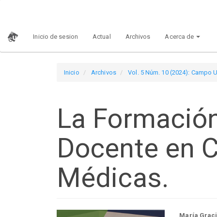
Navegación
principal
Contenido
Inicio de sesion
Actual
Archivos
Acerca de
principal
Barra
lateral
Inicio
Archivos
Vol. 5 Núm. 10 (2024): Campo U
La Formación
Docente en C
Médicas.
María Graci