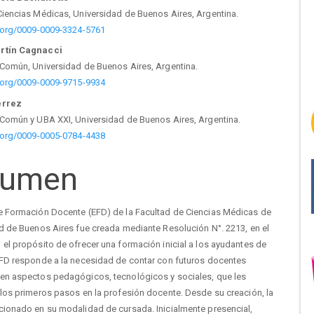
tenido
Ciencias Médicas, Universidad de Buenos Aires, Argentina.
cipal
d.org/0009-0009-3324-5761
rtín Cagnacci
 Común, Universidad de Buenos Aires, Argentina.
d.org/0009-0009-9715-9934
culo
érrez
 Común y UBA XXI, Universidad de Buenos Aires, Argentina.
d.org/0009-0005-0784-4438
sumen
e Formación Docente (EFD) de la Facultad de Ciencias Médicas de
ad de Buenos Aires fue creada mediante Resolución N°. 2213, en el
el propósito de ofrecer una formación inicial a los ayudantes de
EFD responde a la necesidad de contar con futuros docentes
en aspectos pedagógicos, tecnológicos y sociales, que les
 los primeros pasos en la profesión docente. Desde su creación, la
cionado en su modalidad de cursada. Inicialmente presencial,