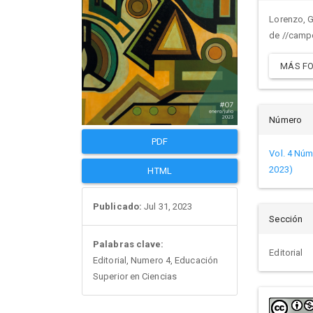
del
artículo
artí
Lorenzo, G.
de //campo
artí
MÁS FO
Número
PDF
Vol. 4 Núm
2023)
HTML
Publicado:
Jul 31, 2023
Sección
Palabras clave:
Editorial
Editorial, Numero 4, Educación
Superior en Ciencias