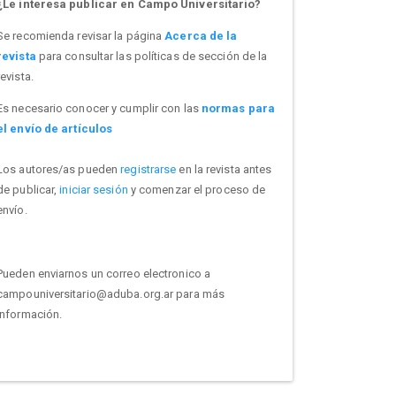
¿Le interesa publicar en Campo Universitario?
Se recomienda revisar la página
Acerca de la
revista
para consultar las políticas de sección de la
revista.
Es necesario conocer y cumplir con las
normas para
el envío de artículos
Los autores/as pueden
registrarse
en la revista antes
de publicar,
iniciar sesión
y comenzar el proceso de
envío.
Pueden enviarnos un correo electronico a
campouniversitario@aduba.org.ar para más
información.