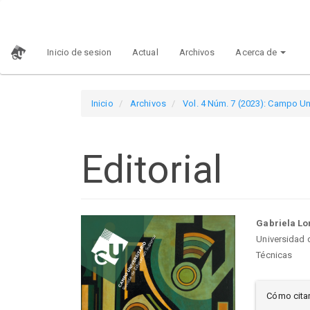
Navegación
principal
Contenido
Inicio de sesion
Actual
Archivos
Acerca de
principal
Barra
lateral
Inicio
Archivos
Vol. 4 Núm. 7 (2023): Campo Uni
Editorial
Barra
Con
Gabriela L
Universidad 
lateral
prin
Técnicas
Det
del
del
Cómo cita